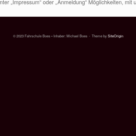
nter „Impressum“ oder „Anmeldung“ Möglichkeiten, mit u
© 2023 Fahrschule Boes • Inhaber: Michael Boes
Theme by
SiteOrigin